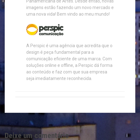
Panamericana de Artes. Desde então, novas
imagens estão fazendo um novo mercado e
uma nova vida! Bem vindo ao meu mundo!
A Perspic é uma agência que acredita que o
design é peça fundamental para a
comunicação eficiente de uma marca. Com
soluções online e offline, a Perspic dá forma
ao conteúdo e faz com que sua empresa
seja imediatamente reconhecida.
Deixe um comentário