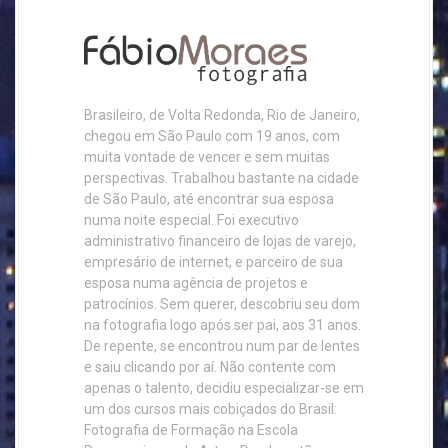
Brasileiro, de Volta Redonda, Rio de Janeiro,
chegou em São Paulo com 19 anos, com
muita vontade de vencer e sem muitas
perspectivas. Trabalhou bastante na cidade
de São Paulo, até encontrar sua esposa
numa noite especial. Foi executivo
administrativo financeiro de lojas de varejo,
empresário de internet, e parceiro de sua
esposa numa agência de projetos e
patrocínios. Sem querer, descobriu seu dom
na fotografia logo após ser pai, aos 31 anos.
De repente, se encontrou num par de lentes
e saiu clicando por aí. Não contente com
apenas o talento, decidiu especializar-se em
um dos cursos mais cobiçados do Brasil:
Fotografia de Formação na Escola