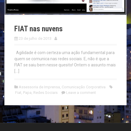
FIAT nas nuvens
23 de julho de 2013
Agilidade é com certeza uma ação fundamental para
quem se comunica nas redes sociais. E, não é que a
FIAT se saiu bem nesse quesito! Ontem o assunto mais
[…]
Assessoria de Imprensa
,
Comunicação Corporativa
Fiat
,
Papa
,
Redes Sociais
Leave a comment