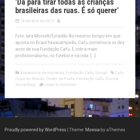
‘Dá para tirar todas as crianças
brasileiras das ruas. É só querer’
14 de abril de 2014
Foto: Iara Morselli/Estadão Ao mesmo tempo em que
aposta no Brasil hexacampeão, Cafu comemora os dez
anos de sua Fundação Cafu. E cobra mais
profissionalismo, no futebol e na vida. […]
Assessoria de Imprensa
,
Fundação Cafu
,
Social
Cafu
,
Copa do Mundo
,
Direto da Fonte
,
Fundação Cafu
,
Soccer
,
Sonia Racy
Leave a comment
Proudly powered by WordPress
|
Theme:
Moesia
by aThemes