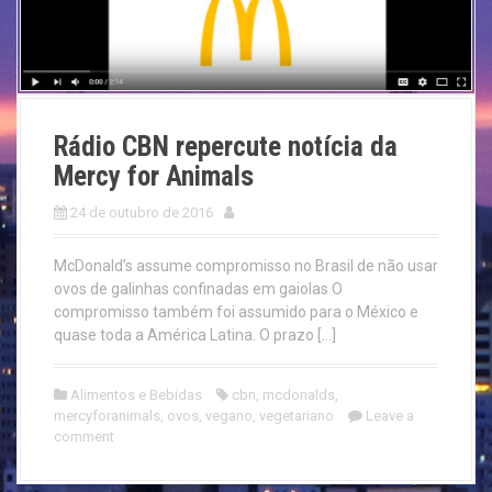
Rádio CBN repercute notícia da
Mercy for Animals
24 de outubro de 2016
McDonald’s assume compromisso no Brasil de não usar
ovos de galinhas confinadas em gaiolas O
compromisso também foi assumido para o México e
quase toda a América Latina. O prazo […]
Alimentos e Bebidas
cbn
,
mcdonalds
,
mercyforanimals
,
ovos
,
vegano
,
vegetariano
Leave a
comment