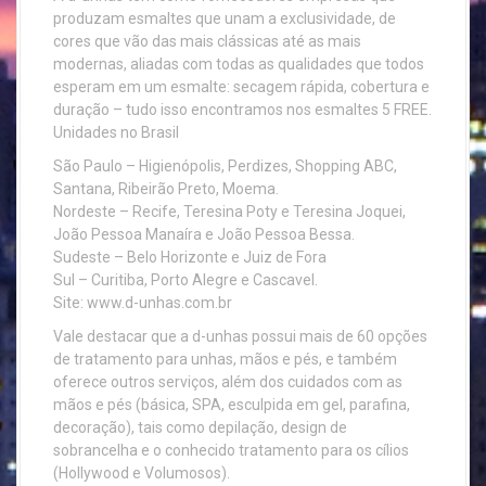
produzam esmaltes que unam a exclusividade, de
cores que vão das mais clássicas até as mais
modernas, aliadas com todas as qualidades que todos
esperam em um esmalte: secagem rápida, cobertura e
duração – tudo isso encontramos nos esmaltes 5 FREE.
Unidades no Brasil
São Paulo – Higienópolis, Perdizes, Shopping ABC,
Santana, Ribeirão Preto, Moema.
Nordeste – Recife, Teresina Poty e Teresina Joquei,
João Pessoa Manaíra e João Pessoa Bessa.
Sudeste – Belo Horizonte e Juiz de Fora
Sul – Curitiba, Porto Alegre e Cascavel.
Site: www.d-unhas.com.br
Vale destacar que a d-unhas possui mais de 60 opções
de tratamento para unhas, mãos e pés, e também
oferece outros serviços, além dos cuidados com as
mãos e pés (básica, SPA, esculpida em gel, parafina,
decoração), tais como depilação, design de
sobrancelha e o conhecido tratamento para os cílios
(Hollywood e Volumosos).