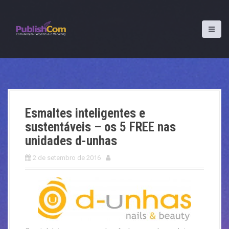
S
k
i
p
t
o
c
o
n
t
Esmaltes inteligentes e
e
n
sustentáveis – os 5 FREE nas
t
unidades d-unhas
2 de setembro de 2016