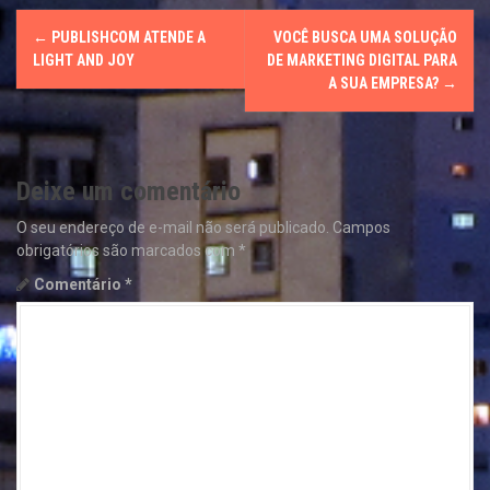
P
←
PUBLISHCOM ATENDE A
VOCÊ BUSCA UMA SOLUÇÃO
o
LIGHT AND JOY
DE MARKETING DIGITAL PARA
A SUA EMPRESA?
→
s
t
Deixe um comentário
n
O seu endereço de e-mail não será publicado.
Campos
a
obrigatórios são marcados com
*
v
Comentário
*
i
g
a
t