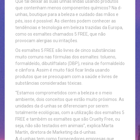
Que tal deixar as suas unhas lindas usando produtos
que contenham menos componentes químicos? Na d-
unhas, boutique para a beleza e cuidado das mãos e
pés, isso é possível. As clientes podem conhecer as
tendências e tecnologia em beleza trazidas da Europa,
como os esmaltes chamados 5 FREE, que não
provocam alergias ou irritações.
Os esmaltes 5 FREE são livres de cinco substâncias
muito comuns nas fórmulas dos esmaltes: tolueno,
formaldeído, dibutilftalato (DBP), resina de formaldeído
e cânfora. Assim é muito fácil ficar linda usando
produtos que se preocupam com a saúde e livres de
substâncias consideradas tóxicas.
“Estamos comprometidos com a beleza e o meio
ambiente, dois conceitos que estão muito próximos. As
unidades da d-unhas se diferenciam por serem
totalmente ecológicas, com a utilização dos esmaltes 5
FREE e também os esmaltes que são Cruelty Free, ou
seja, não são testados em animais”, explica Marta
Martín, diretora de Marketing da d-unhas.
A d-unhas tem como fornecedores empresas que