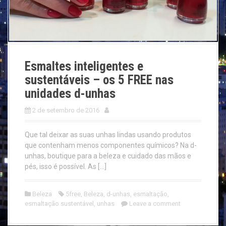
Esmaltes inteligentes e
sustentáveis – os 5 FREE nas
unidades d-unhas
2 de setembro de 2016
Que tal deixar as suas unhas lindas usando produtos
que contenham menos componentes químicos? Na d-
unhas, boutique para a beleza e cuidado das mãos e
pés, isso é possível. As […]
Beleza
5free
,
Beleza
,
d-unhas
,
esmaltação
,
esmaltação sustentável
,
unhas
Leave a comment